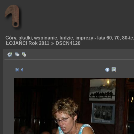
Góry, skałki, wspinanie, ludzie, imprezy - lata 60, 70, 80-te
ŁOJAŃCI Rok 2011
»
DSCN4120