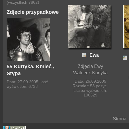
(wszystkich 7862)
Zdjęcie przypadkowe
Ewa
55 Kurtyka, Kmieć ,
Zdjęcia Ewy
Waldeck-Kurtyka
Stypa
Data: 26.09.2005
Data: 27.09.2005
Ilość
Rozmiar: 58 pozycji
wyświetleń: 6738
Liczba wyświetleń:
100629
Strona: