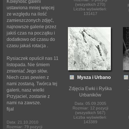
Kolejność galerii
(wszystkich 270)
ustawiona mniej więcej
Liczba wyświetleń:
131417
ze względu na ilość
zamieszczonych zdjęć,
najnowsze galerie przez
jakiś czas na początku i
dodatkowo od czasu do
czasu jakaś rotacja .
Rysiaczek opuścił nas 11
listopada. Nie śmiem
zmieniać Jego słów.
Niech czas pewien z
Mysza i Urbano
nami zostaną. Twórca tej
Zdjęcia Ewki i Ryśka
galerii, nasz wielki
Urbaników
Przyjaciel, zostanie z
nami na zawsze.
Data: 05.09.2005
Rozmiar: 12 pozycji
fijal
(wszystkich 567)
Liczba wyświetleń:
143389
Data: 21.10.2010
Rozmiar: 79 pozycji