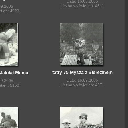
Data: 16.09.2005
Liczba wyświetleń: 4611
09.2005
etleń: 4923
tatry-75-Mysza z Bierezinem
,Małolat,Moma
Data: 16.09.2005
09.2005
Liczba wyświetleń: 4671
etleń: 5168