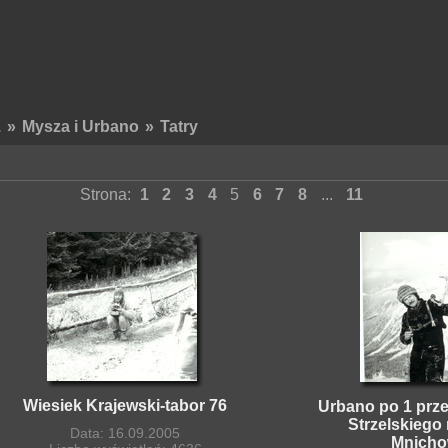
.
»
Mysza i Urbano
»
Tatry
Strona:
1
2
3
4
5
6
7
8
...
11
Wiesiek Krajewski-tabor 76
Urbano po 1 prze
Strzelskiego
Data: 16.09.2005
Mnich