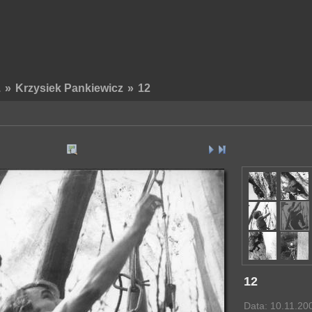
.
»
Krzysiek Pankiewicz
»
12
12
Data: 10.11.20