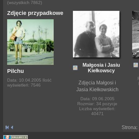
(wszystkich 7862)
Zdjęcie przypadkowe
Małgosia i Jasiu
Kiełkowscy
Pilchu
Data: 10.04.2005
Ilość
Zdjęcia Małgosi i
wyświetleń: 7546
Jasia Kiełkowskich
Data: 09.06.2005
Rozmiar: 34 pozycje
Liczba wyświetleń:
40471
Strona: