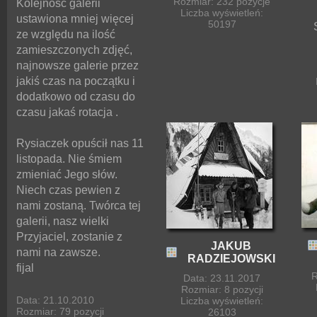
Rozmiar: 232 pozycje
Kolejność galerii
Liczba wyświetleń:
ustawiona mniej więcej
50197
ze względu na ilość
zamieszczonych zdjęć,
najnowsze galerie przez
jakiś czas na początku i
dodatkowo od czasu do
czasu jakaś rotacja .
Rysiaczek opuścił nas 11
listopada. Nie śmiem
zmieniać Jego słów.
Niech czas pewien z
nami zostaną. Twórca tej
galerii, nasz wielki
Przyjaciel, zostanie z
JAKUB
nami na zawsze.
RADZIEJOWSKI
fijal
R
Data: 23.11.2017
Rozmiar: 8 pozycji
Data: 21.10.2010
Liczba wyświetleń:
Rozmiar: 79 pozycji
26103