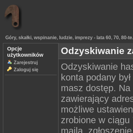
Góry, skałki, wspinanie, ludzie, imprezy - lata 60, 70, 80-te
Odzyskiwanie 
Opcje
użytkowników
Zarejestruj
Odzyskiwanie ha
Zaloguj się
konta podany był
masz dostęp. Na t
zawierający adre
możliwe ustawieni
zrobione w ciągu
maila, zgłoszeni