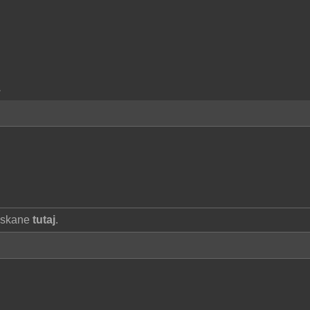
.
yskane
tutaj
.