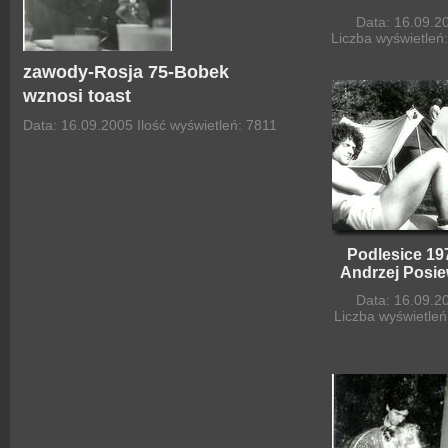
Data: 16.09.2
Liczba wyświetleń
zawody-Rosja 75-Bobek
wznosi toast
Data: 16.09.2005
Ilość wyświetleń: 7811
Podlesice 197
Andrzej Posie
Data: 16.09.2
Liczba wyświetleń