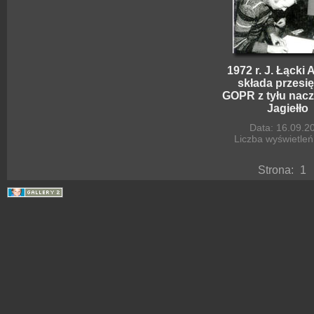
1972 r. J. Łącki 
składa przesi
GOPR z tyłu nacz
Jagiełło
Data: 16.09.2
Liczba wyświetleń
Strona:
1