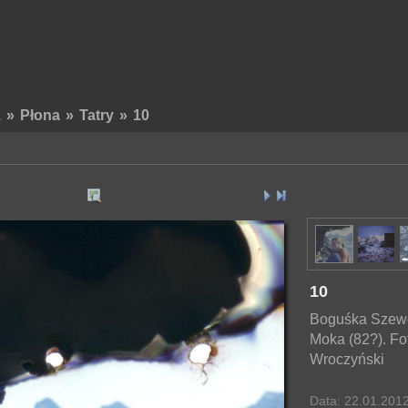
.
»
Płona
»
Tatry
»
10
10
Boguśka Szewc
Moka (82?). Fo
Wroczyński
Data: 22.01.201