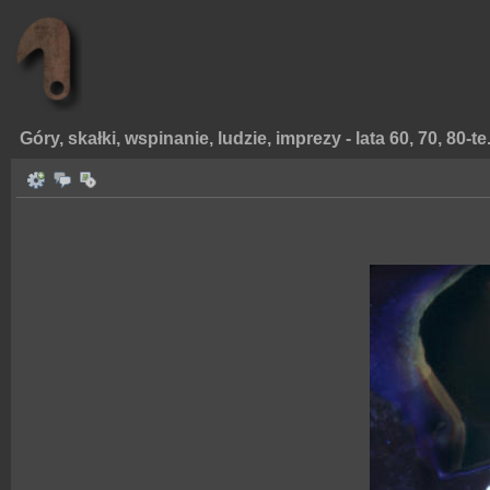
Góry, skałki, wspinanie, ludzie, imprezy - lata 60, 70, 80-te